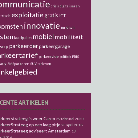
ommunicatie
crisis
digitaliseren
exploitatie
gratis
trisch
ICT
innovatie
komsten
juridisch
mobiel
sten
mobiliteit
laadpalen
parkeerder
parkeergarage
werp
rkeertarief
parkeervisie
politiek
PRIS
vacy
SMSparkeren
SUV
tarieven
inkelgebied
CENTE ARTIKELEN
rkeerstrateeg is weer Careo
29 februari 2020
rkeerStrateeg op een laag pitje
23 april 2018
rkeerStrateeg adviseert Amsterdam
13
rt 2016