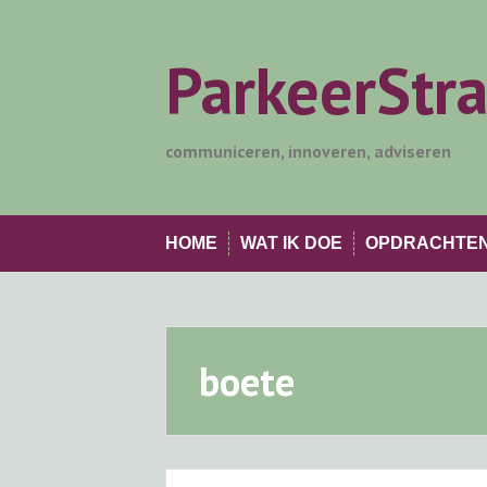
Skip
to
content
ParkeerStr
communiceren, innoveren, adviseren
HOME
WAT IK DOE
OPDRACHTE
boete