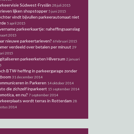
rkeervisie Súdwest-Fryslân
28 juli 2015
rieven lijken shopstopper
5 juni 2015
chter vindt bijvullen parkeerautomaat niet
orde
5 april 2015
ername parkeerkaartje: naheffingsaanslag
maart 2015
ar nieuwe parkeertarieven?
6 februari 2015
mer verdeeld over betalen per minuut
29
ari 2015
gitaliseren parkeerketen Hilversum
2 januari
5
ch BTW-heffing in parkeergarage zonder
gboom
31 december 2014
ommuniceren in Parkeren
14 oktober 2014
to die zichzelf inparkeert
15 september 2014
motica, en nu?
7 september 2014
rkeerplaats wordt terras in Rotterdam
28
ustus 2014