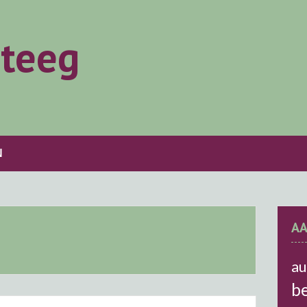
ateeg
N
A
a
be