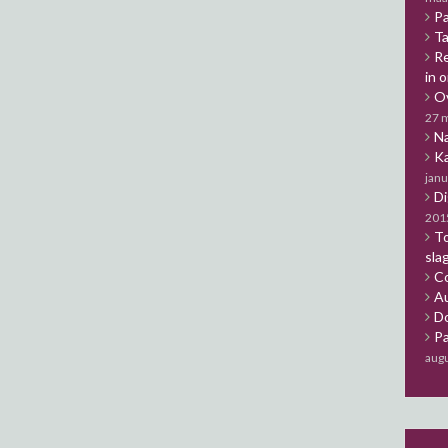
Pa
Ta
Re
in 
Ov
27 
Na
Ka
janu
Di
201
To
sla
C
Au
Do
Pa
aug