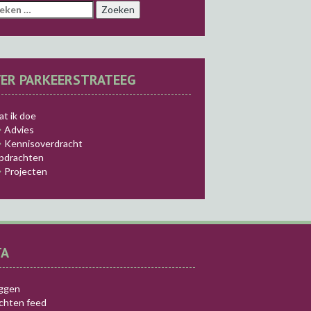
eken
r:
ER PARKEERSTRATEEG
t ik doe
Advies
Kennisoverdracht
pdrachten
Projecten
TA
oggen
ichten feed