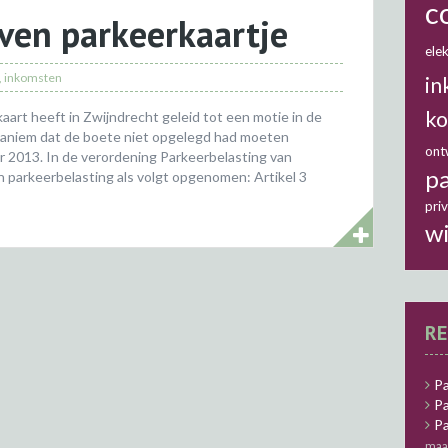
c
ven parkeerkaartje
elek
,
inkomsten
in
ko
rt heeft in Zwijndrecht geleid tot een motie in de
aniem dat de boete niet opgelegd had moeten
ont
 2013. In de verordening Parkeerbelasting van
pa
an parkeerbelasting als volgt opgenomen: Artikel 3
pri
w
RE
Pa
Pa
Pa
maa