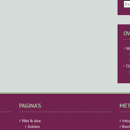
Zo
naa
OV
Wa
O
PAGINA’S
ME
Wat ik doe
Inl
Advies
Ber