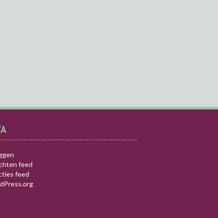
TA
oggen
ichten feed
cties feed
dPress.org