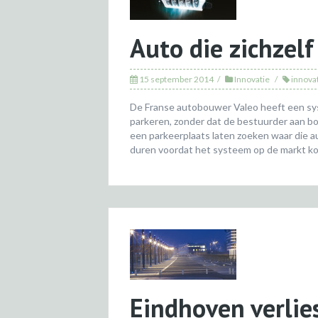
Auto die zichzelf
15 september 2014
Innovatie
innova
De Franse autobouwer Valeo heeft een sy
parkeren, zonder dat de bestuurder aan boo
een parkeerplaats laten zoeken waar die aut
duren voordat het systeem op de markt kom
Eindhoven verlie