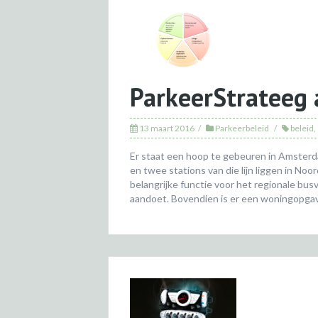
ParkeerStrateeg
13 maart 2016
Parkeerbeleid
beleid
,
Er staat een hoop te gebeuren in Amster
en twee stations van die lijn liggen in Noo
belangrijke functie voor het regionale bus
aandoet. Bovendien is er een woningopga