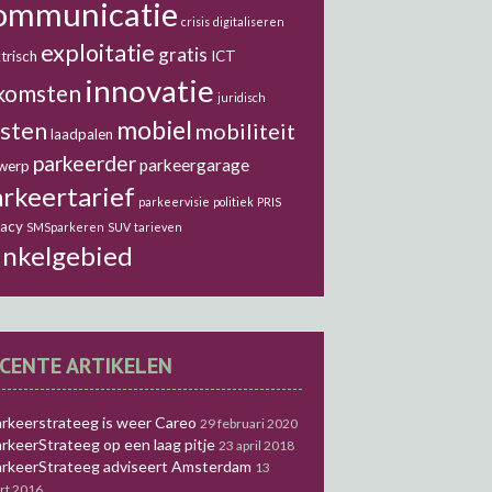
ommunicatie
crisis
digitaliseren
exploitatie
gratis
trisch
ICT
innovatie
komsten
juridisch
mobiel
sten
mobiliteit
laadpalen
parkeerder
parkeergarage
werp
rkeertarief
parkeervisie
politiek
PRIS
vacy
SMSparkeren
SUV
tarieven
inkelgebied
CENTE ARTIKELEN
rkeerstrateeg is weer Careo
29 februari 2020
rkeerStrateeg op een laag pitje
23 april 2018
rkeerStrateeg adviseert Amsterdam
13
rt 2016