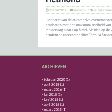
30 april 2014
Innovatie
beleid
,
commu
Het barst van de automotive evenementen 
stadsauto met een maximum snelheid van 60
meidendag plaats op 8 mei. Als klap op de 
studenten racecompetitie: Formula Student
ARCHIEVEN
februari 2020
(1)
april 2018
(1)
maart 2016
(1)
juli 2015
(1)
juni 2015
(1)
april 2015
(1)
maart 2015
(1)