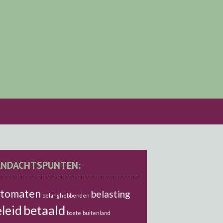
ANDACHTSPUNTEN:
utomaten
belasting
belanghebbenden
betaald
leid
boete
buitenland