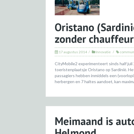
Oristano (Sardin
zonder chauffeur
17 augustus 2014
Innovatie
communi
CityMobile2 experimenteert sinds half juli
toeristenplaatsje Oristano op Sardinië. He
passagiers hebben inmiddels een (voorlopig
herbergen en 7 haltes aandoet, kan maximaa
Meimaand is aut
Helmond