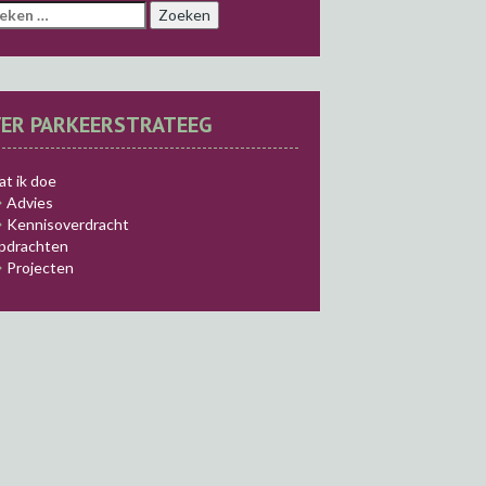
eken
r:
ER PARKEERSTRATEEG
t ik doe
Advies
Kennisoverdracht
pdrachten
Projecten