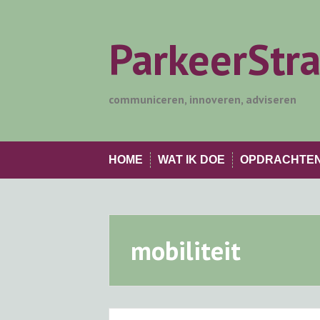
Skip
to
content
ParkeerStr
communiceren, innoveren, adviseren
HOME
WAT IK DOE
OPDRACHTE
mobiliteit