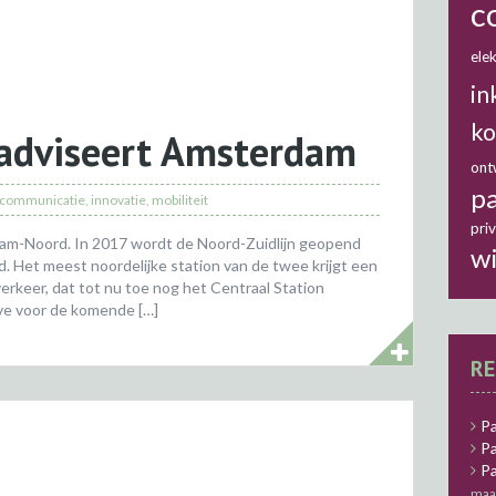
c
elek
in
ko
 adviseert Amsterdam
ont
pa
communicatie
,
innovatie
,
mobiliteit
pri
dam-Noord. In 2017 wordt de Noord-Zuidlijn geopend
w
rd. Het meest noordelijke station van de twee krijgt een
verkeer, dat tot nu toe nog het Centraal Station
ve voor de komende […]
RE
Pa
Pa
Pa
maa