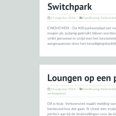
Switchpark
27 augustus 2014
Handhaving
,
Parkeerbel
EINDHOVEN – De 400 parkeerplaatsen rond 
mogen als zodanig gebruikt blijven worden,
strikt genomen in strijd met het bestemmi
aangespannen door het beveiligingsbedrijf
Loungen op een 
26 augustus 2014
Handhaving
,
Parkeerbel
winkelgebied
Dit is leuk: Verkeersnet maakt melding van
benieuwd hoe dat gaat. Ik citeer een stuk
perfect aan bij de doelstellingen voor de 