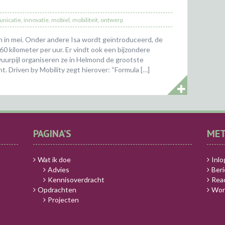
nicatie
,
innovatie
,
mobiel
,
mobiliteit
,
ontwerp
in mei. Onder andere Isa wordt geïntroduceerd, de
 kilometer per uur. Er vindt ook een bijzondere
vuurpijl organiseren ze in Helmond de grootste
. Driven by Mobility zegt hierover: “Formula […]
PAGINA’S
ME
Wat ik doe
Inl
Advies
Ber
Kennisoverdracht
Rea
Opdrachten
Wor
Projecten