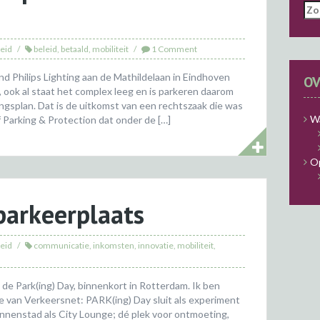
Zo
naa
eid
beleid
,
betaald
,
mobiliteit
1 Comment
Philips Lighting aan de Mathildelaan in Eindhoven
OV
 ook al staat het complex leeg en is parkeren daarom
ngsplan. Dat is de uitkomst van een rechtszaak die was
Wa
 Parking & Protection dat onder de […]
O
parkeerplaats
eid
communicatie
,
inkomsten
,
innovatie
,
mobiliteit
,
 de Park(ing) Day, binnenkort in Rotterdam. Ik ben
je van Verkeersnet: PARK(ing) Day sluit als experiment
binnenstad als City Lounge; dé plek voor ontmoeting,