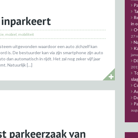
Pa
Ta
 inparkeert
Re
in 
Ov
tie
,
mobiel
,
mobiliteit
27 
Na
steem uitgevonden waardoor een auto zichzelf kan
Ka
rd is. De bestuurder kan via zijn smartphone zijn auto
janu
o dan automatisch in rijdt. Het zal nog zeker vijf jaar
Di
t. Natuurlijk […]
201
To
sla
C
Au
Do
Pa
aug
st parkeerzaak van