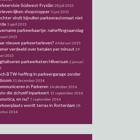
rkeervisie Súdwest-Fryslân
28 juli 2015
rieven lijken shopstopper
5 juni 2015
chter vindt bijvullen parkeerautomaat niet
orde
5 april 2015
ername parkeerkaartje: naheffingsaanslag
maart 2015
ar nieuwe parkeertarieven?
6 februari 2015
mer verdeeld over betalen per minuut
29
ari 2015
gitaliseren parkeerketen Hilversum
2 januari
5
ch BTW-heffing in parkeergarage zonder
gboom
31 december 2014
ommuniceren in Parkeren
14 oktober 2014
to die zichzelf inparkeert
15 september 2014
motica, en nu?
7 september 2014
rkeerplaats wordt terras in Rotterdam
28
ustus 2014