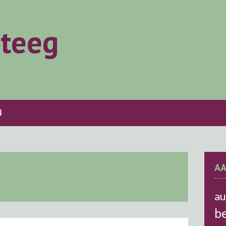
ateeg
N
A
a
be